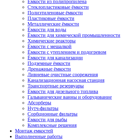
Ёмкости из полипропилена
Стеклопластиковые ёмкости
Полиэтиленовые ёмкости
Пластиковые ёмкости
Металлические ёмкости
Ёмкости для воды
Ёмкости для химической промышленности
Химические реакторы
Ёмкости с мешалкой
Ёмкости с утеплением и подогревом
Ёмкости для канализации
Подземные ёмкости
Дренажные ёмкости
Ливневые очистные соорежения
Канализационная насосная станция
Транспортные резервуары
Ёмкости для дизельного топлива
Гальванические ванны и оборудование
Абсорберы
Нутч-фильтры
Сорбционные фильтры
Ёмкости для рыбы
Комплексные решения
Монтаж емкостей
Выполненные работы