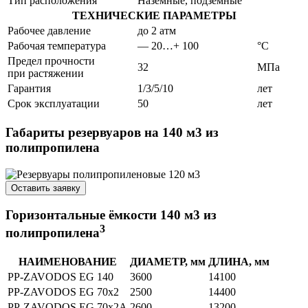
Тип расположения
Наземные, подземные
ТЕХНИЧЕСКИЕ ПАРАМЕТРЫ
Рабочее давление
до 2 атм
Рабочая температура
— 20…+ 100
°C
Предел прочности
32
МПа
при растяжении
Гарантия
1/3/5/10
лет
Срок эксплуатации
50
лет
Габариты резервуаров на 140 м3 из
полипропилена
Оставить заявку
Горизонтальные ёмкости 140 м3 из
3
полипропилена
НАИМЕНОВАНИЕ
ДИАМЕТР, мм
ДЛИНА, мм
PP-ZAVODOS EG 140
3600
14100
PP-ZAVODOS EG 70x2
2500
14400
PP-ZAVODOS EG 70x2A
2600
13200